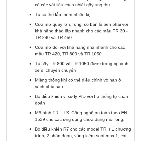
có các vật liệu cách nhiệt gây ung thư.
Tủ có thể lắp thêm nhiều kệ.
Cửa mở quay lớn, rộng, có bản lề bên phải với
khả năng tháo lắp nhanh cho các mẫu TR 30 -
TR 240 và TR 450
Cửa mở đôi với khả năng nhả nhanh cho các
mẫu TR 420, TR 800 và TR 1050
Tủ sấy TR 800 và TR 1050 được trang bị bánh
xe di chuyển chuyển
Miệng thông khí có thể điều chỉnh vô hạn ở
vách phía sau.
Bộ điều khiển vi xử lý PID với hệ thống tự chẩn
đoán
Mô hình TR .. LS: Công nghệ an toàn theo EN
1539 cho các ứng dụng chứa dung môi lỏng.
Bộ điều khiển R7 cho các model TR ( 1 chương
trình, 2 phân đoạn, vùng kiểm soát max 1, cài