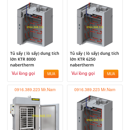
Tủ sấy ( lò sấy) dung tích
Tủ sấy ( lò sấy) dung tích
lớn KTR 8000
lớn KTR 6250
nabertherm
nabertherm
Vui lòng gọi
Vui lòng gọi
MUA
MUA
0916.389.223 Mr.Nam
0916.389.223 Mr.Nam