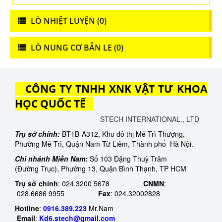
LÒ NHIỆT LUYỆN (0)
LÒ NUNG CƠ BẢN LE (0)
CÔNG TY TNHH XNK VẬT TƯ KHOA
HỌC QUỐC TẾ
STECH INTERNATIONAL., LTD
Trụ sở chính:
BT1B-A312, Khu đô thị Mễ Trì Thượng,
Phường Mễ Trì, Quận Nam Từ Liêm, Thành phố Hà Nội.
Chi nhánh Miền Nam:
Số 103 Đặng Thuỳ Trâm
(Đường Trục), Phường 13, Quận Bình Thạnh, TP HCM
Trụ sở chính
: 024.3200 5678
CNMN
:
028.6686 9955
Fax
: 024.32002828
Hotline
:
0916.389.223​
Mr.Nam
Email
:
Kd6.stech@gmail.com