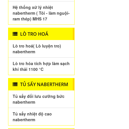
Hệ thống xử lý nhiệt
nabertherm ( Tôi - làm nguội-
ram thép) MHS 17
LÒ TRO HOÁ
Lò tro hoá( Lò luyện tro)
nabertherm
Lò tro hóa tích hợp làm sạch
khí thải 1100 °C
TỦ SẤY NABERTHERM
Tủ sấy đối lưu cưỡng bức
nabertherm
Tủ sấy nhiệt độ cao
nabertherm