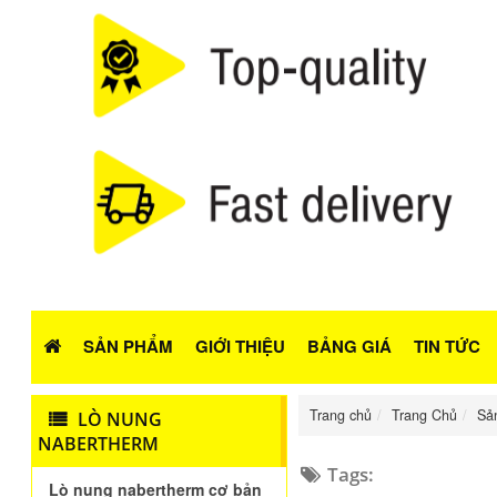
SẢN PHẨM
GIỚI THIỆU
BẢNG GIÁ
TIN TỨC
Trang chủ
Trang Chủ
Sả
LÒ NUNG
NABERTHERM
Tags:
Lò nung nabertherm cơ bản