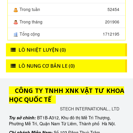
Trong tuần
52454
Trong tháng
201906
Tổng cộng
1712195
LÒ NHIỆT LUYỆN (0)
LÒ NUNG CƠ BẢN LE (0)
CÔNG TY TNHH XNK VẬT TƯ KHOA
HỌC QUỐC TẾ
STECH INTERNATIONAL., LTD
Trụ sở chính:
BT1B-A312, Khu đô thị Mễ Trì Thượng,
Phường Mễ Trì, Quận Nam Từ Liêm, Thành phố Hà Nội.
Chi nhánh Miền Nam:
Số 103 Đặng Thuỳ Trâm