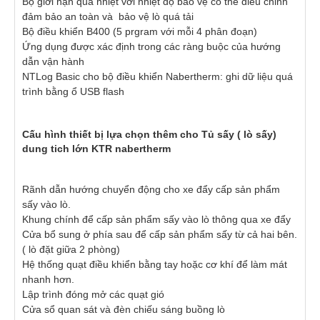
Bộ giới hạn quá nhiệt với nhiệt độ bảo vệ có thể điều chỉnh
đảm bảo an toàn và bảo vệ lò quá tải
Bộ điều khiển B400 (5 prgram với mỗi 4 phân đoạn)
Ứng dụng được xác định trong các ràng buộc của hướng
dẫn vận hành
NTLog Basic cho bộ điều khiển Nabertherm: ghi dữ liệu quá
trình bằng ổ USB flash
Cấu hình thiết bị lựa chọn thêm cho Tủ sấy ( lò sấy)
dung tich lớn KTR nabertherm
Rãnh dẫn hướng chuyển động cho xe đẩy cấp sản phẩm
sấy vào lò.
Khung chính để cấp sản phẩm sấy vào lò thông qua xe đẩy
Cửa bổ sung ở phía sau để cấp sản phẩm sấy từ cả hai bên.
( lò đặt giữa 2 phòng)
Hệ thống quạt điều khiển bằng tay hoặc cơ khí để làm mát
nhanh hơn.
Lập trình đóng mở các quạt gió
Cửa sổ quan sát và đèn chiếu sáng buồng lò