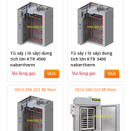
Tủ sấy ( lò sấy) dung
Tủ sấy ( lò sấy) dung
tích lớn KTR 4500
tích lớn KTR 3400
nabertherm
nabertherm
Vui lòng gọi
Vui lòng gọi
MUA
MUA
0916.389.223 Mr.Nam
0916.389.223 Mr.Nam