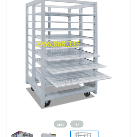
prev
next