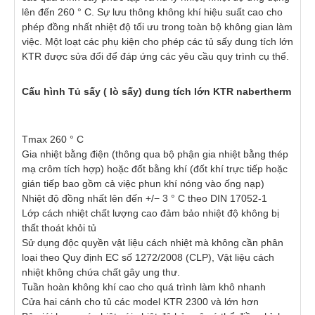
lên đến 260 ° C. Sự lưu thông không khí hiệu suất cao cho
phép đồng nhất nhiệt độ tối ưu trong toàn bộ không gian làm
việc. Một loạt các phụ kiện cho phép các tủ sấy dung tích lớn
KTR được sửa đổi để đáp ứng các yêu cầu quy trình cụ thể.
Cấu hình Tủ sấy ( lò sấy) dung tích lớn KTR nabertherm
Tmax 260 ° C
Gia nhiệt bằng điện (thông qua bộ phận gia nhiệt bằng thép
mạ crôm tích hợp) hoặc đốt bằng khí (đốt khí trực tiếp hoặc
gián tiếp bao gồm cả việc phun khí nóng vào ống nạp)
Nhiệt độ đồng nhất lên đến +/− 3 ° C theo DIN 17052-1
Lớp cách nhiệt chất lượng cao đảm bảo nhiệt độ không bị
thất thoát khỏi tủ
Sử dụng độc quyền vật liệu cách nhiệt mà không cần phân
loại theo Quy định EC số 1272/2008 (CLP), Vật liệu cách
nhiệt không chứa chất gây ung thư.
Tuần hoàn không khí cao cho quá trình làm khô nhanh
Cửa hai cánh cho tủ các model KTR 2300 và lớn hơn