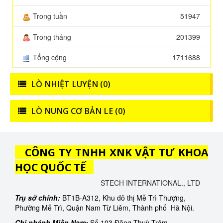
Trong tuần
51947
Trong tháng
201399
Tổng cộng
1711688
LÒ NHIỆT LUYỆN (0)
LÒ NUNG CƠ BẢN LE (0)
CÔNG TY TNHH XNK VẬT TƯ KHOA
HỌC QUỐC TẾ
STECH INTERNATIONAL., LTD
Trụ sở chính:
BT1B-A312, Khu đô thị Mễ Trì Thượng,
Phường Mễ Trì, Quận Nam Từ Liêm, Thành phố Hà Nội.
Chi nhánh Miền Nam:
Số 103 Đặng Thuỳ Trâm