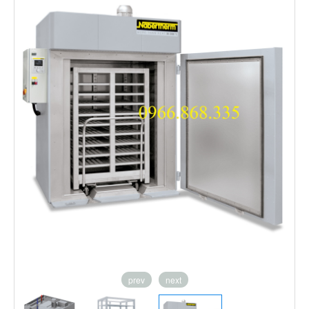
prev
next