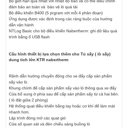
Bộ giới hạn quá nhiệt với nhiệt độ bảo vệ có thể điều chỉnh
đảm bảo an toàn và bảo vệ lò quá tải
Bộ điều khiển B400 (5 prgram với mỗi 4 phân đoạn)
Ứng dụng được xác định trong các ràng buộc của hướng
dẫn vận hành
NTLog Basic cho bộ điều khiển Nabertherm: ghi dữ liệu quá
trình bằng ổ USB flash
Cấu hình thiết bị lựa chọn thêm cho Tủ sấy ( lò sấy)
dung tich lớn KTR nabertherm
Rãnh dẫn hướng chuyển động cho xe đẩy cấp sản phẩm
sấy vào lò.
Khung chính để cấp sản phẩm sấy vào lò thông qua xe đẩy
Cửa bổ sung ở phía sau để cấp sản phẩm sấy từ cả hai bên.
( lò đặt giữa 2 phòng)
Hệ thống quạt điều khiển bằng tay hoặc cơ khí để làm mát
nhanh hơn.
Lập trình đóng mở các quạt gió
Cửa sổ quan sát và đèn chiếu sáng buồng lò