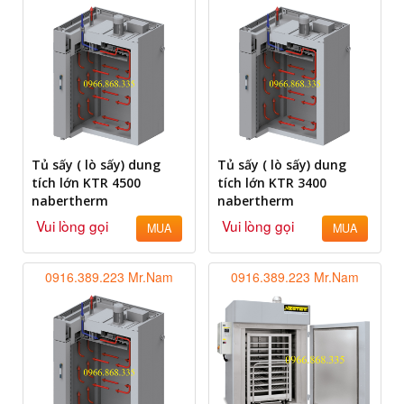
Tủ sấy ( lò sấy) dung
Tủ sấy ( lò sấy) dung
tích lớn KTR 4500
tích lớn KTR 3400
nabertherm
nabertherm
Vui lòng gọi
Vui lòng gọi
MUA
MUA
0916.389.223 Mr.Nam
0916.389.223 Mr.Nam