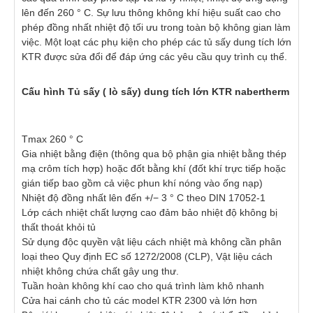
lên đến 260 ° C. Sự lưu thông không khí hiệu suất cao cho
phép đồng nhất nhiệt độ tối ưu trong toàn bộ không gian làm
việc. Một loạt các phụ kiện cho phép các tủ sấy dung tích lớn
KTR được sửa đổi để đáp ứng các yêu cầu quy trình cụ thể.
Cấu hình Tủ sấy ( lò sấy) dung tích lớn KTR nabertherm
Tmax 260 ° C
Gia nhiệt bằng điện (thông qua bộ phận gia nhiệt bằng thép
mạ crôm tích hợp) hoặc đốt bằng khí (đốt khí trực tiếp hoặc
gián tiếp bao gồm cả việc phun khí nóng vào ống nạp)
Nhiệt độ đồng nhất lên đến +/− 3 ° C theo DIN 17052-1
Lớp cách nhiệt chất lượng cao đảm bảo nhiệt độ không bị
thất thoát khỏi tủ
Sử dụng độc quyền vật liệu cách nhiệt mà không cần phân
loại theo Quy định EC số 1272/2008 (CLP), Vật liệu cách
nhiệt không chứa chất gây ung thư.
Tuần hoàn không khí cao cho quá trình làm khô nhanh
Cửa hai cánh cho tủ các model KTR 2300 và lớn hơn