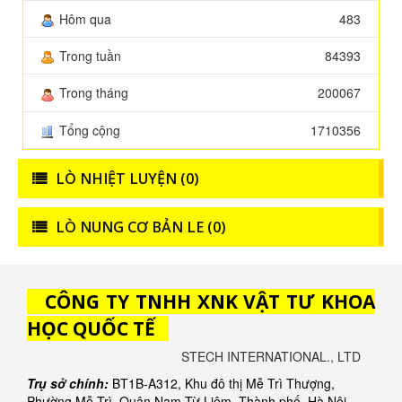
Hôm qua
483
Trong tuần
84393
Trong tháng
200067
Tổng cộng
1710356
LÒ NHIỆT LUYỆN (0)
LÒ NUNG CƠ BẢN LE (0)
CÔNG TY TNHH XNK VẬT TƯ KHOA
HỌC QUỐC TẾ
STECH INTERNATIONAL., LTD
Trụ sở chính:
BT1B-A312, Khu đô thị Mễ Trì Thượng,
Phường Mễ Trì, Quận Nam Từ Liêm, Thành phố Hà Nội.